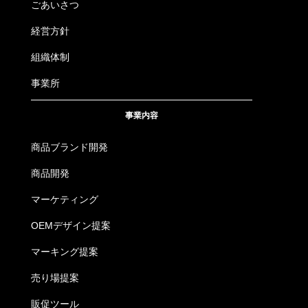
ごあいさつ
4534514171568
1111
19.クロ
3L
経営方針
4534514171575
1111
19.クロ
4L
組織体制
4534514171612
事業所
1111
26.シルバー
SS
事業内容
4534514171629
1111
26.シルバー
S
商品ブランド開発
4534514171636
1111
26.シルバー
M
商品開発
4534514171643
1111
26.シルバー
L
マーケティング
4534514171650
1111
26.シルバー
LL
OEMデザイン提案
マーキング提案
4534514171667
1111
26.シルバー
3L
売り場提案
4534514171674
1111
26.シルバー
4L
販促ツール