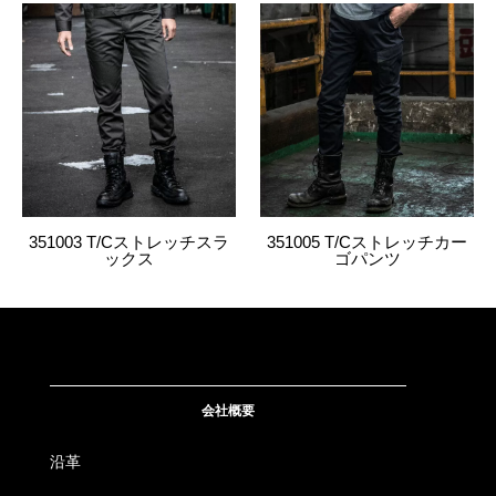
4534514171445
1111
18.シロ
L
4534514171452
1111
18.シロ
LL
4534514171469
1111
18.シロ
3L
4534514171476
1111
18.シロ
4L
351003 T/Cストレッチスラ
351005 T/Cストレッチカー
4534514171513
1111
19.クロ
SS
ックス
ゴパンツ
4534514171520
1111
19.クロ
S
4534514171537
1111
19.クロ
M
4534514171544
1111
19.クロ
L
会社概要
沿革
4534514171551
1111
19.クロ
LL