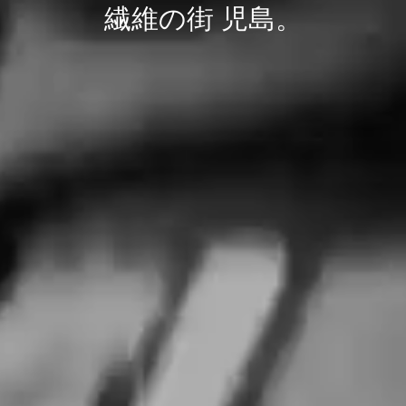
繊
維
の
街
児
島
。