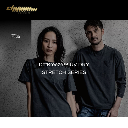
商品
D
o
t
B
r
e
e
z
e
™
U
V
D
R
Y
S
T
R
E
T
C
H
S
E
R
I
E
S