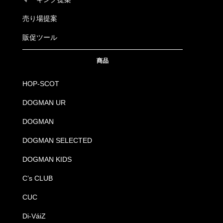
売り場提案
販促ツール
商品
HOP-SCOT
DOGMAN UR
DOGMAN
DOGMAN SELECTED
DOGMAN KIDS
C’s CLUB
CUC
Di-VáiZ