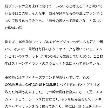
新ブランドの立ち上げに向けて、いろいろと考える日々が続いて
いる今日この頃。そんな中、自分が好きなものや選ぶブランドに
ついて振り返ってみたら、「自分の選択って雑食だな」と気づい
た52歳の私。
例えば、10年前はジョンブルやビッグジョンのデニムを好んで履
いていたのに、最近は毎日のようにヤヌークを履いている。チャ
ンピオンのスウェットは10代の頃から愛用していたのに、ここ数
年はストーンアイランドのスウェットを気に入って履いている。
高校時代はデザイナーズブランドが流行っていて、Y’sや
COMME des GARCONS HOMMEをバイト代のほとんどを注ぎ
込んだ時期もありました。その雑食度は社会人になって更にエス
カレートして、ジーンズに雪駄とTシャツを組み合わせてアメ車
のキャディラックSTSに乗ってみたり。時にはポルシェ944ター