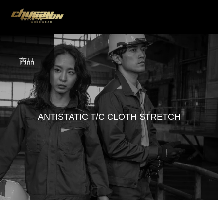
商品
A
N
T
I
S
T
A
T
I
C
T
/
C
C
L
O
T
H
S
T
R
E
T
C
H