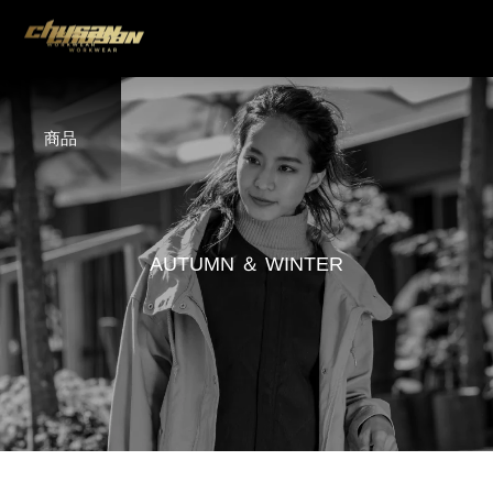
商品
A
U
T
U
M
N
＆
W
I
N
T
E
R