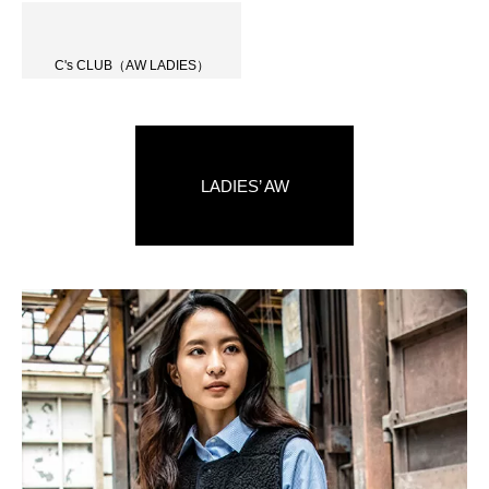
C's CLUB（AW LADIES）
LADIES’ AW