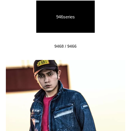
946series
9468 / 9466