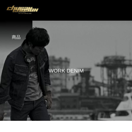
商品
W
O
R
K
D
E
N
I
M