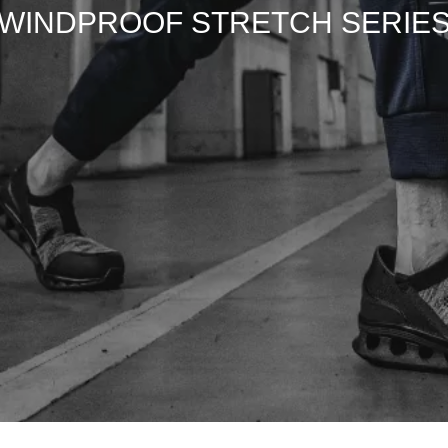
W
I
N
D
P
R
O
O
F
S
T
R
E
T
C
H
S
E
R
I
E