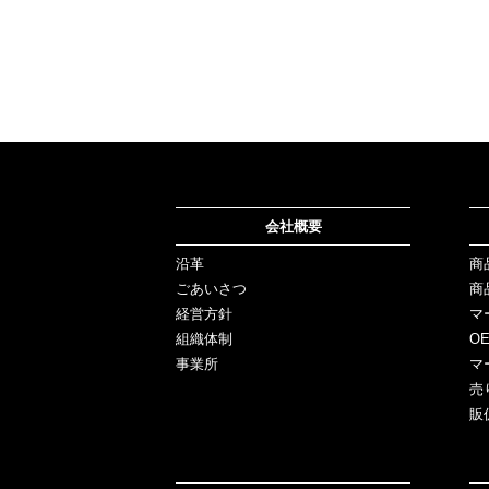
会社概要
沿革
商
ごあいさつ
商
経営方針
マ
組織体制
O
事業所
マ
売
販