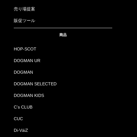
売り場提案
販促ツール
商品
HOP-SCOT
DOGMAN UR
DOGMAN
DOGMAN SELECTED
DOGMAN KIDS
C’s CLUB
CUC
Di-VáiZ