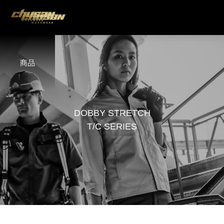
商品
D
O
B
B
Y
S
T
R
E
T
C
H
T
/
C
S
E
R
I
E
S