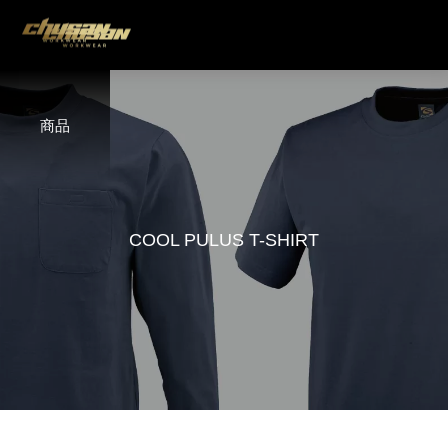
商品
C
O
O
L
P
U
L
U
S
T
-
S
H
I
R
T