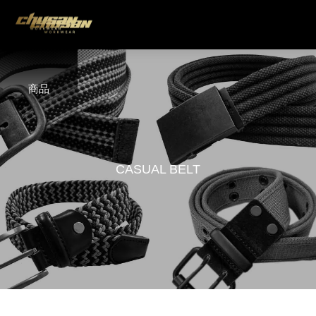
商品
C
A
S
U
A
L
B
E
L
T