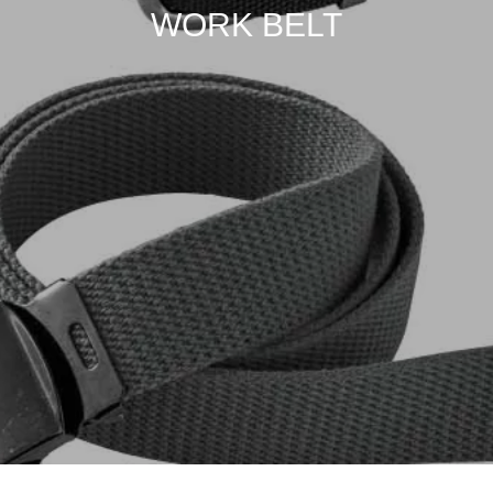
W
O
R
K
B
E
L
T