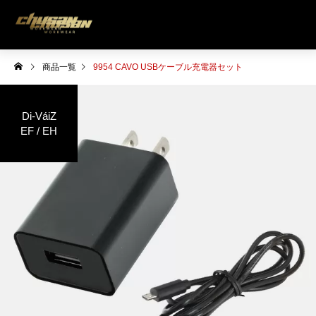
商品一覧
9954 CAVO USBケーブル充電器セット
Di-VáiZ
EF / EH