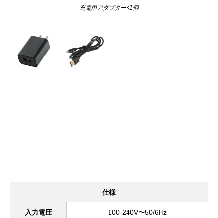
充電用アダプター×1個
仕様
入力電圧
100-240V〜50/6Hz