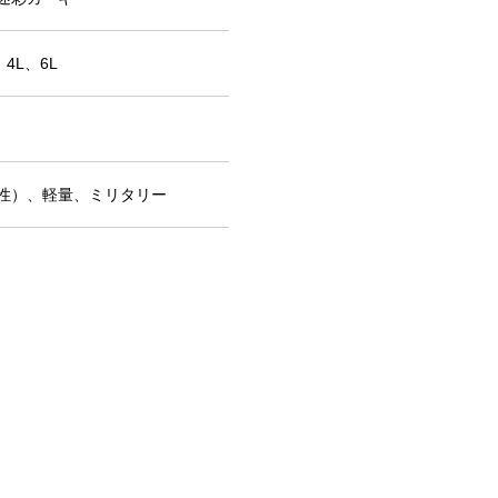
、4L、6L
性）、軽量、ミリタリー