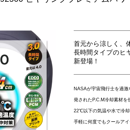
首元から涼しく、
長時間タイプのヒ
新登場！
NASAが宇宙飛行士を過
発されたP.C.M冷却素材
22℃以下の気温や水で冷
手軽に何度でもクールアイ