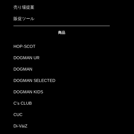
売り場提案
販促ツール
商品
HOP-SCOT
DOGMAN UR
DOGMAN
DOGMAN SELECTED
DOGMAN KIDS
C’s CLUB
CUC
Di-VáiZ