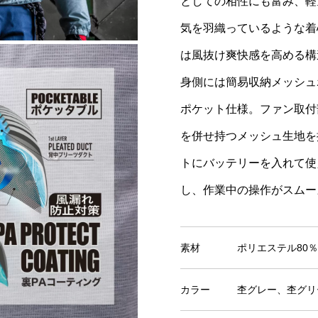
としての相性にも富み、軽
気を羽織っているような着
は風抜け爽快感を高める構
身側には簡易収納メッシュ
ポケット仕様。ファン取付
を併せ持つメッシュ生地を
トにバッテリーを入れて使
し、作業中の操作がスムー
素材
ポリエステル80％
カラー
杢グレー、杢グリ