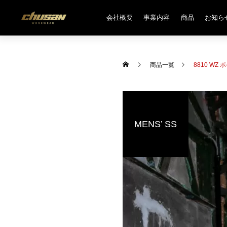
会社概要
事業内容
商品
お知ら
商品一覧
8810 W
MENS’ SS