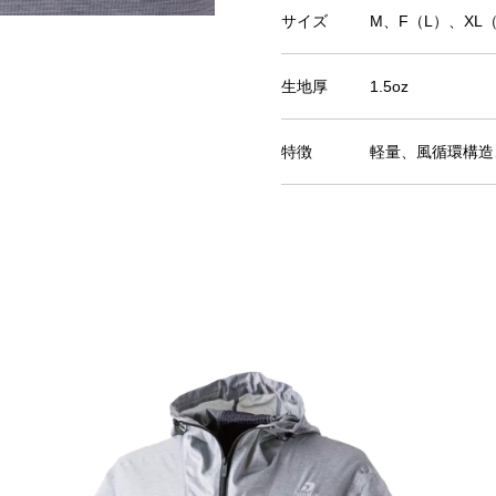
サイズ
M、F（L）、XL（
生地厚
1.5oz
特徴
軽量、風循環構造