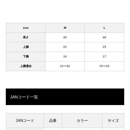
size
M
L
長さ
40
46
上腕
22
25
下腕
16
17
上腕適合
22〜30
25〜33
JANコード一覧
JANコード
品番
カラー
サイズ