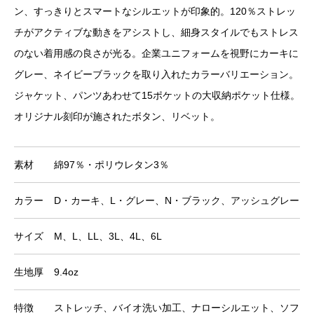
ン、すっきりとスマートなシルエットが印象的。120％ストレッ
チがアクティブな動きをアシストし、細身スタイルでもストレス
のない着用感の良さが光る。企業ユニフォームを視野にカーキに
グレー、ネイビーブラックを取り入れたカラーバリエーション。
ジャケット、パンツあわせて15ポケットの大収納ポケット仕様。
オリジナル刻印が施されたボタン、リベット。
素材
綿97％・ポリウレタン3％
カラー
D・カーキ、L・グレー、N・ブラック、アッシュグレー、
サイズ
M、L、LL、3L、4L、6L
生地厚
9.4oz
特徴
ストレッチ、バイオ洗い加工、ナローシルエット、ソフト