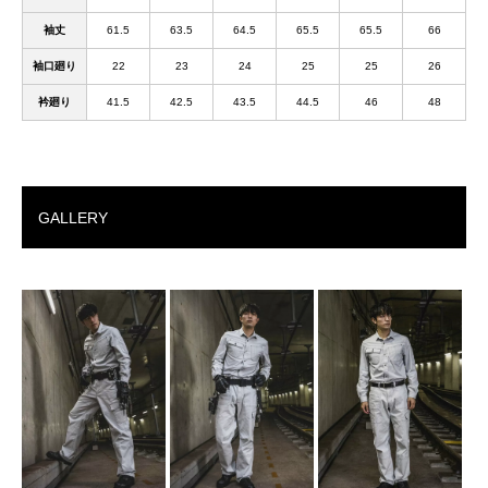
袖丈
61.5
63.5
64.5
65.5
65.5
66
袖口廻り
22
23
24
25
25
26
衿廻り
41.5
42.5
43.5
44.5
46
48
GALLERY