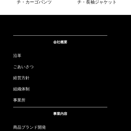
チ・カーゴパンツ
チ・長袖ジャケット
4534514076030
8051
818.アッシュ・グレー
4L
4534514076047
8051
818.アッシュ・グレー
6L
4534514076054
8051
819.ネイビー・ブラック
M
会社概要
4534514076061
8051
819.ネイビー・ブラック
L
沿革
4534514076078
8051
819.ネイビー・ブラック
LL
ごあいさつ
経営方針
4534514076085
8051
819.ネイビー・ブラック
3L
組織体制
4534514076092
8051
819.ネイビー・ブラック
4L
事業所
4534514076108
8051
819.ネイビー・ブラック
6L
事業内容
商品ブランド開発