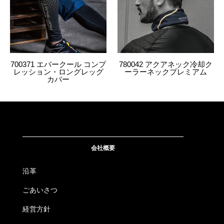
4534514037055
700113
822.D・オリーブグリーン
5L
700371 エバークール コンプ
780042 アクアネック冷却ク
レッション・ロングレッグ
ーラーネックプレミアム
カバー
会社概要
沿革
ごあいさつ
経営方針