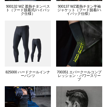
900132 WZ 遮熱チタンベス
900137 WZ遮熱チタン半袖
ト（フード脱着式/ハイバッ
ジャケット（フード脱着/ハ
4534514036898
700113
808.D・カーキ
3L
ク仕様）
イバック仕様）
4534514036904
700113
808.D・カーキ
4L
4534514036911
700113
808.D・カーキ
5L
4534514036928
700113
822.D・オリーブグリーン
S
4534514036935
700113
822.D・オリーブグリーン
M
4534514037017
700113
822.D・オリーブグリーン
L
825000 ハードクールインナ
700351 エバークールコンプ
ーパンツ
レッション・パワースリー
ブ
4534514037024
700113
822.D・オリーブグリーン
LL
4534514037031
700113
822.D・オリーブグリーン
3L
4534514037048
700113
822.D・オリーブグリーン
4L