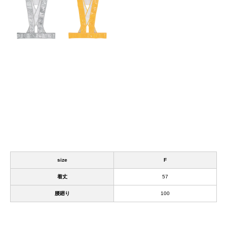
size
F
着丈
57
腰廻り
100