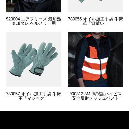
920004 エアフリーズ 気加熱
780056 オイル加工手袋 牛床
冷却タレ ヘルメット用
革「背縫い」
780057 オイル加工手袋 牛床
900312 3M 高視認ハイビス
革「マジック」
安全反射メッシュベスト