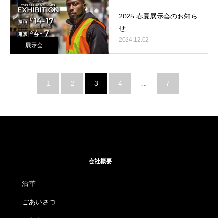
2025 春夏展示会のお知ら
せ
2024.12.02
展示会
1
2
3
4
…
7
会社概要
沿革
ごあいさつ